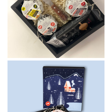
32,00
€
46,00
€