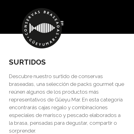
SURTIDOS
Descubre nuestro surtido de conservas
braseadas, una selección de packs gourmet que
reúnen algunos de los productos más
representativos de Güeyu Mar. En esta categoría
encontrarás cajas regalo y combinaciones
especiales de marisco y pescado elaborados a
la brasa, pensadas para degustar, compartir o
sorprender.