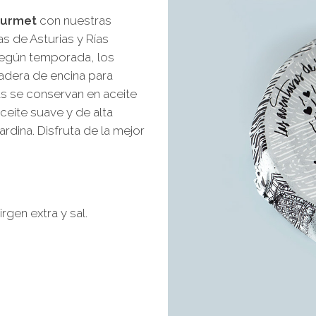
ourmet
con nuestras
s de Asturias y Rías
según temporada, los
dera de encina para
as se conservan en aceite
ceite suave y de alta
ardina. Disfruta de la mejor
irgen extra y sal.