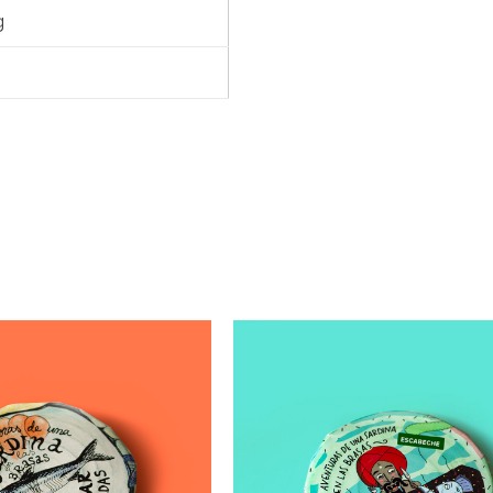
g
15,00
€