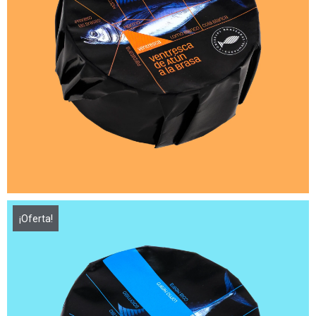
¡Oferta!
15,00
€
21,50
€