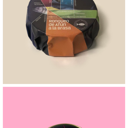
7,00
€
8,40
€
28,00
€